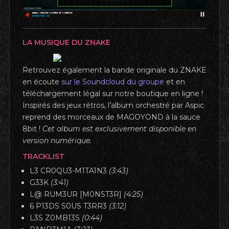
LA MUSIQUE DU ZNAKE
Retrouvez également la bande originale du ZNAKE
en écoute
sur le Soundcloud du groupe
et en
téléchargement légal sur notre boutique en ligne !
Inspirés des jeux rétros, l’album orchestré par Aspic
reprend des morceaux de MAGOYOND à la sauce
8bit !
Cet album est exclusivement disponible en
version numérique.
TRACKLIST
L3 CR0QU3-M1TA1N3
(3:43)
G33K
(3:41)
L@ RUM3UR [M0NST3R]
(4:25)
6 P13DS S0US T3RR3
(3:12)
L3S Z0MB13S
(0:44)