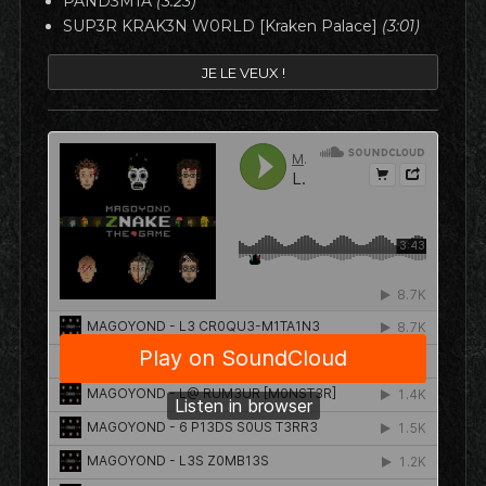
PAND3M1A
(3:23)
SUP3R KRAK3N W0RLD [Kraken Palace]
(3:01)
JE LE VEUX !