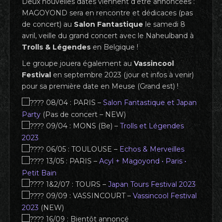
Deux nouvelles dates viennent d’être annoncées :
MAGOYOND sera en rencontre et dédicaces (pas
de concert) au
Salon Fantastique
le samedi 8
avril, veille du grand concert avec le Naheulband à
Trolls & Légendes
en Belgique !
Le groupe jouera également au
Vassincool
Festival
en septembre 2023 (jour et infos à venir)
pour sa première date en Meuse (Grand est) !
08/04 : PARIS –
Salon Fantastique et Japan
Party
(Pas de concert – NEW)
09/04 : MONS (Be) –
Tr
olls et Légend
es
2023
06/05 : TOULOUSE –
Echos & M
erve
illes
13/05 : PARIS –
Acyl + Magoyond •
Paris •
Pe
tit Bain
1&2/07 : TOURS –
Japan Tours F
es
tival 2023
09/09 : VASSINCOURT –
Vassincool Festival
2023
(NEW)
16/09 : Bientôt annoncé