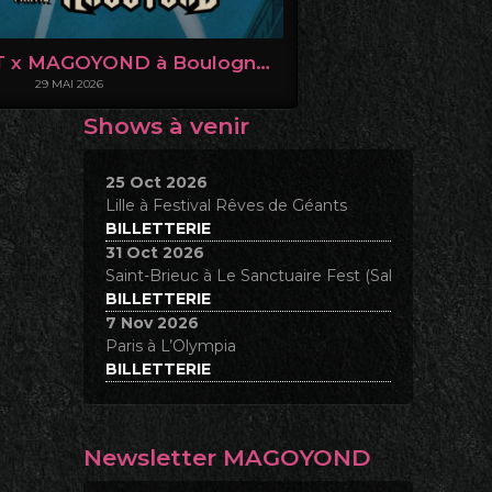
ULTRA VOMIT x MAGOYOND à Boulogne sur Mer le 6 juin 2026
29 MAI 2026
Shows à venir
25 Oct 2026
Lille
à
Festival Rêves de Géants
BILLETTERIE
31 Oct 2026
Saint-Brieuc
à
Le Sanctuaire Fest (Salle de Robien
BILLETTERIE
7 Nov 2026
Paris
à
L’Olympia
BILLETTERIE
Newsletter MAGOYOND