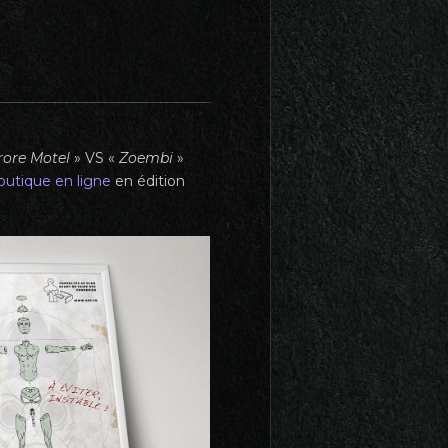
rore Motel
» VS «
Zoembi
»
outique en ligne
en édition