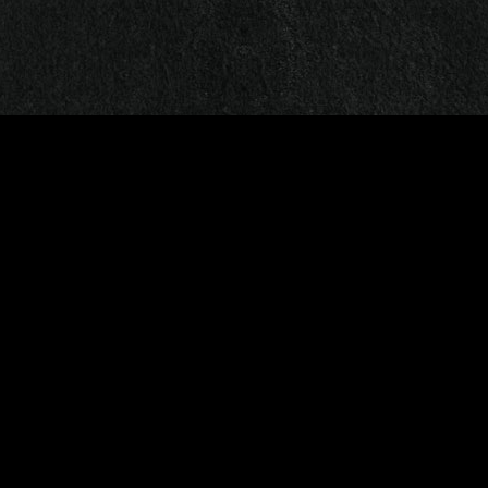
 | DESIGN PAR
LE MAGO
&
NOBRU
|
CONTACT
|
CGV
-
MENTIONS 