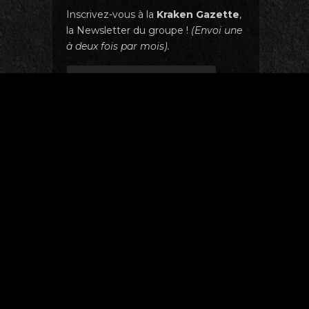
Inscrivez-vous à la
Kraken Gazette
,
la Newsletter du groupe !
(Envoi une
à deux fois par mois).
LÉGALES
| 2007 - 2026
Produits
Necropolis - Édition Deluxe (CD + 
18.00
€
Sous-bock en bois du Kraken Palac
Plage de prix : 3.00€ à 8.00€
3.00
€
–
8.00
€