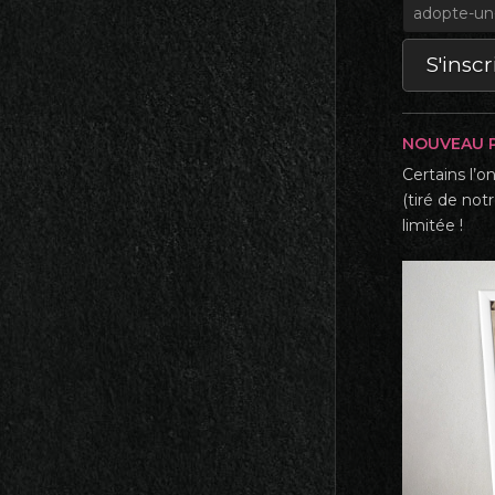
NOUVEAU P
Certains l’o
(tiré de not
limitée !