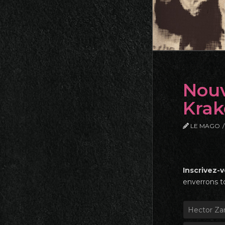
Nouv
Krak
LE MAGO
Inscrivez-
enverrons to