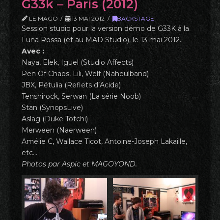
G33k – Paris (2012)
LE MAGO
13 MAI 2012
BACKSTAGE
Session studio pour la version démo de G33K à la
Luna Rossa (et au MAD Studio), le 13 mai 2012.
Avec :
Naya, Elek, Iguel (Studio Affects)
Pen Of Chaos, Lili, Welf (Naheulband)
JBX, Pétulia (Reflets d’Acide)
Tenshirock, Serwan (La série Noob)
Stan (SynopsLive)
Aslag (Duke Totchi)
Merween (Naerween)
Amélie C, Wallace Ticot, Antoine-Joseph Lakaille,
etc…
Photos par Aspic et MAGOYOND.