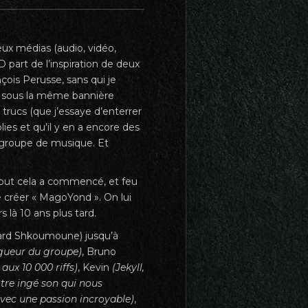
ux médias (audio, vidéo,
art de l’inspiration de deux
ois Perusse, sans qui je
rée sous la même bannière
trucs (que j’essaye d’enterrer
es et qu’il y en a encore des
un groupe de musique. Et
tout cela a commencé, et feu
e créer « MagoYond ». On lui
 là 10 ans plus tard.
ard Shkoumoune) jusqu’à
rigueur du groupe)
, Bruno
aux 10 000 riffs)
, Kevin
(Jekyll,
tre ingé son qui nous
vec une passion incroyable)
,