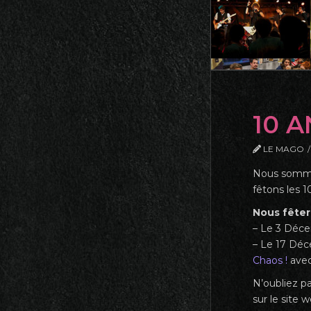
10 A
LE MAGO
Nous sommes
fêtons les 
Nous fêter
– Le 3 Déc
– Le 17 Déc
Chaos !
ave
N’oubliez p
sur le site