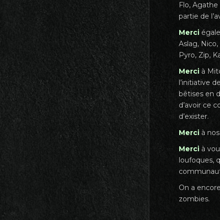
Flo, Agathe
partie de l’
Merci
égale
Aslag, Nico
Pyro, Zip, K
Merci
à Mit
l’initiative
bêtises en d
d’avoir ce 
d’exister.
Merci
à nos 
Merci
à vou
loufoques, 
communauté 
On a encore 
zombies.