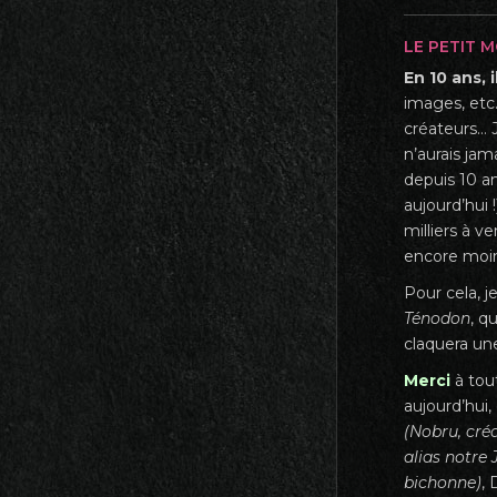
LE PETIT 
En 10 ans, 
images, etc
créateurs… 
n’aurais jam
depuis 10 an
aujourd’hui
milliers à v
encore moins
Pour cela, 
Ténodon
, q
claquera une
Merci
à tou
aujourd’hui,
(Nobru, cré
alias notre 
bichonne)
,