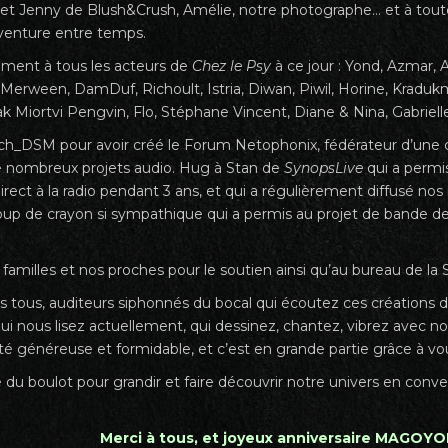
 et Jenny de Blush&Crush, Amélie, notre photographe… et à toute
aventure entre temps.
ment à tous les acteurs de
Chez le Psy
à ce jour : Yond, Azmar, 
, Merween, DamDuf, Richoult, Istria, Diwan, Piwil, Horine, Krad
ak Miortvi Pengvin, Flo, Stéphane Vincent, Diane & Nina, Gabrielle,
ch_DSM pour avoir créé le Forum Netophonix, fédérateur d’un
 de nombreux projets audio. Hug à Stan de
SynopsLive
qui a permis
irect à la radio pendant 3 ans, et qui a régulièrement diffusé n
coup de crayon si sympathique qui a permis au projet de bande d
familles et nos proches pour le soutien ainsi qu’au bureau de la 
s tous, auditeurs siphonnés du bocal qui écoutez ces créations d
qui nous lisez actuellement, qui dessinez, chantez, vibrez avec 
généreuse et formidable, et c’est en grande partie grâce à vo
du boulot pour grandir et faire découvrir notre univers en conve
Merci à tous, et joyeux anniversaire MAGOY