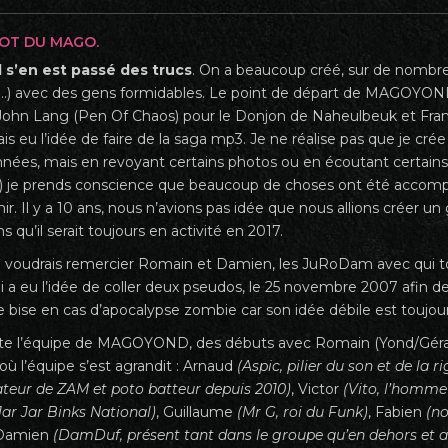
MOT DU MAGO.
il s’en est passé des trucs
. On a beaucoup créé, sur de nombre
…) avec des gens formidables. Le point de départ de MAGOYOND p
John Lang (Pen Of Chaos) pour le Donjon de Naheulbeuk et Franç
ais eu l’idée de faire de la saga mp3. Je ne réalise pas que je c
nées, mais en revoyant certains photos ou en écoutant certains 
 !) je prends conscience que beaucoup de choses ont été accompli
enir. Il y a 10 ans, nous n’avions pas idée que nous allions créer 
 qu’il serait toujours en activité en 2017.
je voudrais remercier Romain et Damien, les JuRoDam avec qui 
ui a eu l’idée de coller deux pseudos, le 25 novembre 2007 afin d
 bise en cas d’apocalypse zombie car son idée débile est toujours
te l’équipe de MAGOYOND, des débuts avec Romain (Yond/Gér
 où l’équipe s’est agrandit : Arnaud
(Aspic, pilier du son et de la 
ateur de ZAM et poto batteur depuis 2010)
, Victor
(Vito, l’homme 
Jar Jar Binks National)
, Guillaume
(Mr G, roi du Funk)
, Fabien
(no
 Damien
(DamDuf, présent tant dans le groupe qu’en dehors et a