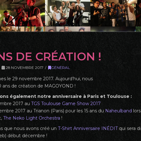
NS DE CRÉATION !
28 NOVEMBRE 2017
GÉNÉRAL
 le 29 novembre 2017. Aujourd’hui, nous
10 ans de création de MAGOYOND !
ons également notre anniversaire à Paris et Toulouse :
embre 2017 au
TGS Toulouse Game Show 2017
embre 2017 au Trianon (Paris) pour les 15 ans du
Naheulband
lors
c,
The Neko Light Orchestra
!
as que nous avons créé un
T-Shirt Anniversaire INÉDIT
qui sera d
 web) début décembre !