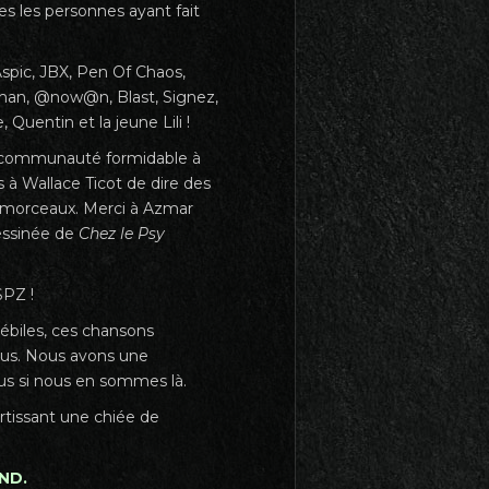
s les personnes ayant fait
Aspic, JBX, Pen Of Chaos,
ukman, @now@n, Blast, Signez,
 Quentin et la jeune Lili !
e communauté formidable à
 à Wallace Ticot de dire des
os morceaux. Merci à Azmar
essinée de
Chez le Psy
SPZ !
ébiles, ces chansons
nous. Nous avons une
us si nous en sommes là.
rtissant une chiée de
OND.