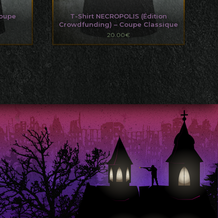
Coupe
T-Shirt NECROPOLIS (Édition
Crowdfunding) – Coupe Classique
20.00
€
Ce
produit
a
plusieurs
variations.
Les
options
peuvent
être
choisies
sur
la
page
du
produit