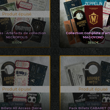
ss : Artefacts de collection
Collection complète d’ar
NECROPOLIS
MAGOYOND
15.00
€
35.00
€
 Billets All Access (Série
Pack Billets CABARET (