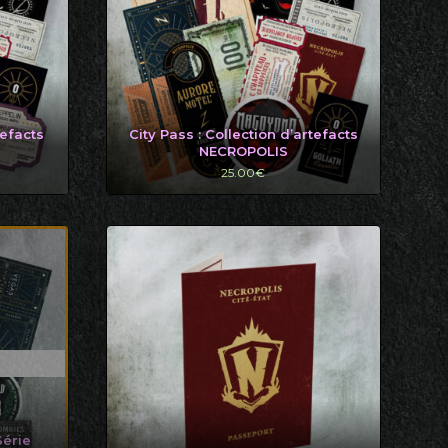
tefacts
City Pass : Collection d’artefacts
NECROPOLIS
25.00
€
Série