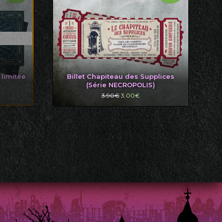
 limitée
Billet Chapiteau des Supplices
(Série NECROPOLIS)
Le
Le
3.90
€
3.00
€
prix
prix
l
initial
actuel
était :
est :
.
3.90€.
3.00€.